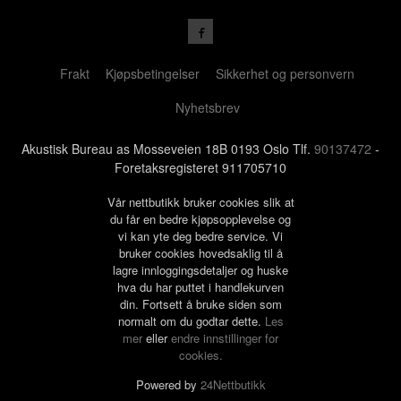
Frakt
Kjøpsbetingelser
Sikkerhet og personvern
Nyhetsbrev
Akustisk Bureau as Mosseveien 18B 0193 Oslo Tlf.
90137472
-
Foretaksregisteret 911705710
Vår nettbutikk bruker cookies slik at
du får en bedre kjøpsopplevelse og
vi kan yte deg bedre service. Vi
bruker cookies hovedsaklig til å
lagre innloggingsdetaljer og huske
hva du har puttet i handlekurven
din. Fortsett å bruke siden som
normalt om du godtar dette.
Les
mer
eller
endre innstillinger for
cookies.
Powered by
24Nettbutikk