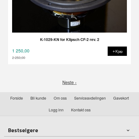
K-1029-KN for Klipsch CF-2 rev. 2
1 250,00
Kjøp
2 250,00
Rabatt
Neste ›
Forside
Bli kunde
Om oss
Serviceavdelingen
Gavekort
Logg inn
Kontakt oss
Bestselgere