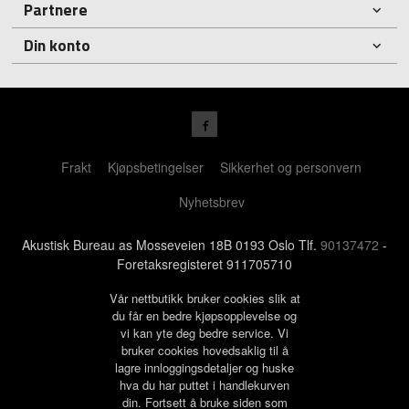
Partnere
Din konto
Frakt
Kjøpsbetingelser
Sikkerhet og personvern
Nyhetsbrev
Akustisk Bureau as Mosseveien 18B 0193 Oslo Tlf.
90137472
-
Foretaksregisteret 911705710
Vår nettbutikk bruker cookies slik at
du får en bedre kjøpsopplevelse og
vi kan yte deg bedre service. Vi
bruker cookies hovedsaklig til å
lagre innloggingsdetaljer og huske
hva du har puttet i handlekurven
din. Fortsett å bruke siden som