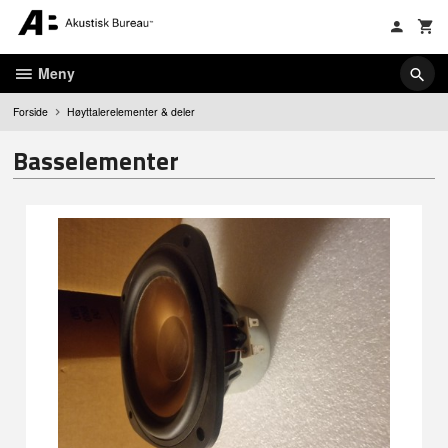
Gå
til
innholdet
Meny
Forside
Høyttalerelementer & deler
Basselementer