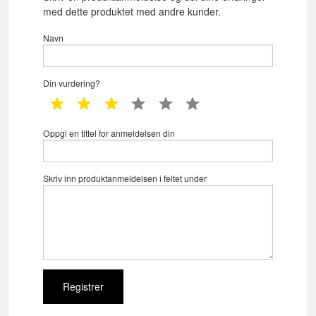
med dette produktet med andre kunder.
Navn
Din vurdering?
1 star
2 star
3 star
4 star
5 star
6 star
Oppgi en tittel for anmeldelsen din
Skriv inn produktanmeldelsen i feltet under