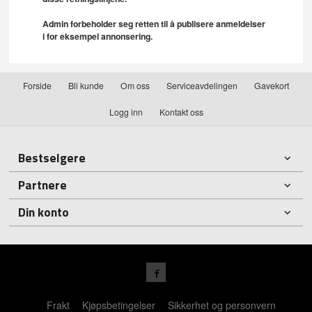
Admin forbeholder seg retten til å publisere anmeldelser
i for eksempel annonsering.
Forside
Bli kunde
Om oss
Serviceavdelingen
Gavekort
Logg inn
Kontakt oss
Bestselgere
Partnere
Din konto
Frakt
Kjøpsbetingelser
Sikkerhet og personvern