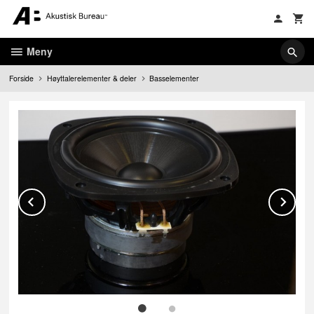
Gå
til
innholdet
Meny
Forside
Høyttalerelementer & deler
Basselementer
Prev
Ne