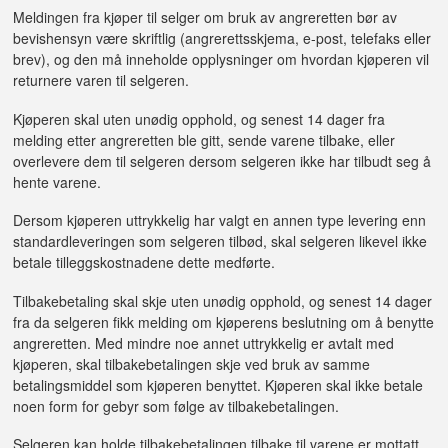
Meldingen fra kjøper til selger om bruk av angreretten bør av
bevishensyn være skriftlig (angrerettsskjema, e-post, telefaks eller
brev), og den må inneholde opplysninger om hvordan kjøperen vil
returnere varen til selgeren.
Kjøperen skal uten unødig opphold, og senest 14 dager fra
melding etter angreretten ble gitt, sende varene tilbake, eller
overlevere dem til selgeren dersom selgeren ikke har tilbudt seg å
hente varene.
Dersom kjøperen uttrykkelig har valgt en annen type levering enn
standardleveringen som selgeren tilbød, skal selgeren likevel ikke
betale tilleggskostnadene dette medførte.
Tilbakebetaling skal skje uten unødig opphold, og senest 14 dager
fra da selgeren fikk melding om kjøperens beslutning om å benytte
angreretten. Med mindre noe annet uttrykkelig er avtalt med
kjøperen, skal tilbakebetalingen skje ved bruk av samme
betalingsmiddel som kjøperen benyttet. Kjøperen skal ikke betale
noen form for gebyr som følge av tilbakebetalingen.
Selgeren kan holde tilbakebetalingen tilbake til varene er mottatt,