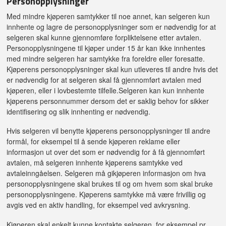
Personopplysninger
Med mindre kjøperen samtykker til noe annet, kan selgeren kun
innhente og lagre de personopplysninger som er nødvendig for at
selgeren skal kunne gjennomføre forpliktelsene etter avtalen.
Personopplysningene til kjøper under 15 år kan ikke innhentes
med mindre selgeren har samtykke fra foreldre eller foresatte.
Kjøperens personopplysninger skal kun utleveres til andre hvis det
er nødvendig for at selgeren skal få gjennomført avtalen med
kjøperen, eller i lovbestemte tilfelle.Selgeren kan kun innhente
kjøperens personnummer dersom det er saklig behov for sikker
identifisering og slik innhenting er nødvendig.
Hvis selgeren vil benytte kjøperens personopplysninger til andre
formål, for eksempel til å sende kjøperen reklame eller
informasjon ut over det som er nødvendig for å få gjennomført
avtalen, må selgeren innhente kjøperens samtykke ved
avtaleinngåelsen. Selgeren må gikjøperen informasjon om hva
personopplysningene skal brukes til og om hvem som skal bruke
personopplysningene. Kjøperens samtykke må være frivillig og
avgis ved en aktiv handling, for eksempel ved avkrysning.
Kjøperen skal enkelt kunne kontakte selgeren, for eksempel pr