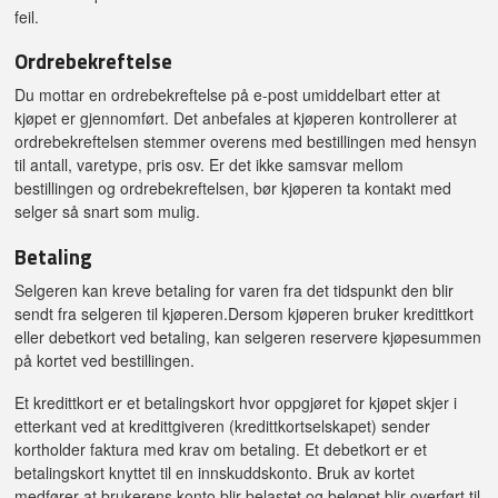
feil.
Ordrebekreftelse
Du mottar en ordrebekreftelse på e-post umiddelbart etter at
kjøpet er gjennomført. Det anbefales at kjøperen kontrollerer at
ordrebekreftelsen stemmer overens med bestillingen med hensyn
til antall, varetype, pris osv. Er det ikke samsvar mellom
bestillingen og ordrebekreftelsen, bør kjøperen ta kontakt med
selger så snart som mulig.
Betaling
Selgeren kan kreve betaling for varen fra det tidspunkt den blir
sendt fra selgeren til kjøperen.Dersom kjøperen bruker kredittkort
eller debetkort ved betaling, kan selgeren reservere kjøpesummen
på kortet ved bestillingen.
Et kredittkort er et betalingskort hvor oppgjøret for kjøpet skjer i
etterkant ved at kredittgiveren (kredittkortselskapet) sender
kortholder faktura med krav om betaling. Et debetkort er et
betalingskort knyttet til en innskuddskonto. Bruk av kortet
medfører at brukerens konto blir belastet og beløpet blir overført til