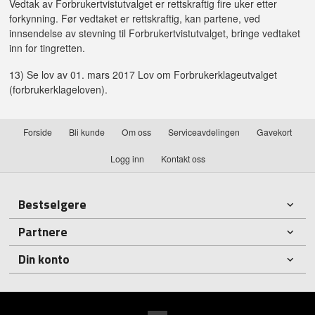
Vedtak av Forbrukertvistutvalget er rettskraftig fire uker etter
forkynning. Før vedtaket er rettskraftig, kan partene, ved
innsendelse av stevning til Forbrukertvistutvalget, bringe vedtaket
inn for tingretten.
13) Se lov av 01. mars 2017 Lov om Forbrukerklageutvalget
(forbrukerklageloven).
Forside
Bli kunde
Om oss
Serviceavdelingen
Gavekort
Logg inn
Kontakt oss
Bestselgere
Partnere
Din konto