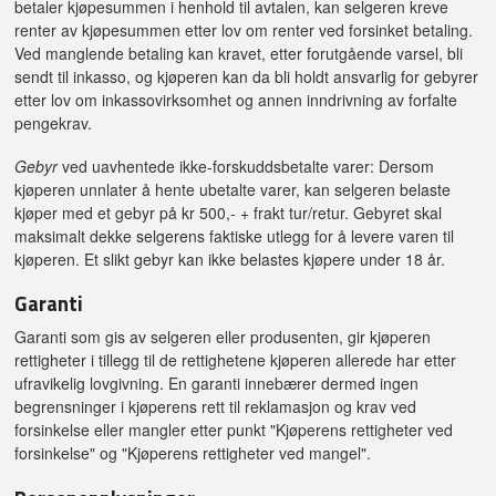
betaler kjøpesummen i henhold til avtalen, kan selgeren kreve
renter av kjøpesummen etter lov om renter ved forsinket betaling.
Ved manglende betaling kan kravet, etter forutgående varsel, bli
sendt til inkasso, og kjøperen kan da bli holdt ansvarlig for gebyrer
etter lov om inkassovirksomhet og annen inndrivning av forfalte
pengekrav.
Gebyr
ved uavhentede ikke-forskuddsbetalte varer: Dersom
kjøperen unnlater å hente ubetalte varer, kan selgeren belaste
kjøper med et gebyr på kr 500,- + frakt tur/retur. Gebyret skal
maksimalt dekke selgerens faktiske utlegg for å levere varen til
kjøperen. Et slikt gebyr kan ikke belastes kjøpere under 18 år.
Garanti
Garanti som gis av selgeren eller produsenten, gir kjøperen
rettigheter i tillegg til de rettighetene kjøperen allerede har etter
ufravikelig lovgivning. En garanti innebærer dermed ingen
begrensninger i kjøperens rett til reklamasjon og krav ved
forsinkelse eller mangler etter punkt "Kjøperens rettigheter ved
forsinkelse" og "Kjøperens rettigheter ved mangel".