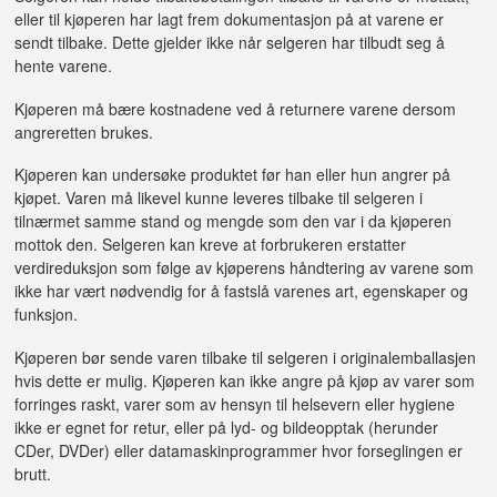
eller til kjøperen har lagt frem dokumentasjon på at varene er
sendt tilbake. Dette gjelder ikke når selgeren har tilbudt seg å
hente varene.
Kjøperen må bære kostnadene ved å returnere varene dersom
angreretten brukes.
Kjøperen kan undersøke produktet før han eller hun angrer på
kjøpet. Varen må likevel kunne leveres tilbake til selgeren i
tilnærmet samme stand og mengde som den var i da kjøperen
mottok den. Selgeren kan kreve at forbrukeren erstatter
verdireduksjon som følge av kjøperens håndtering av varene som
ikke har vært nødvendig for å fastslå varenes art, egenskaper og
funksjon.
Kjøperen bør sende varen tilbake til selgeren i originalemballasjen
hvis dette er mulig. Kjøperen kan ikke angre på kjøp av varer som
forringes raskt, varer som av hensyn til helsevern eller hygiene
ikke er egnet for retur, eller på lyd- og bildeopptak (herunder
CDer, DVDer) eller datamaskinprogrammer hvor forseglingen er
brutt.