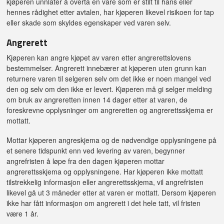
kjøperen unnlater å overta en vare som er stilt til hans eller
hennes rådighet etter avtalen, har kjøperen likevel risikoen for tap
eller skade som skyldes egenskaper ved varen selv.
Angrerett
Kjøperen kan angre kjøpet av varen etter angrerettslovens
bestemmelser. Angrerett innebærer at kjøperen uten grunn kan
returnere varen til selgeren selv om det ikke er noen mangel ved
den og selv om den ikke er levert. Kjøperen må gi selger melding
om bruk av angreretten innen 14 dager etter at varen, de
foreskrevne opplysninger om angreretten og angrerettsskjema er
mottatt.
Mottar kjøperen angreskjema og de nødvendige opplysningene på
et senere tidspunkt enn ved levering av varen, begynner
angrefristen å løpe fra den dagen kjøperen mottar
angrerettsskjema og opplysningene. Har kjøperen ikke mottatt
tilstrekkelig informasjon eller angrerettsskjema, vil angrefristen
likevel gå ut 3 måneder etter at varen er mottatt. Dersom kjøperen
ikke har fått informasjon om angrerett i det hele tatt, vil fristen
være 1 år.