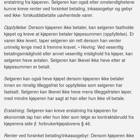
erstatning fra kjøperen. Selgeren kan også etter omstendighetene
kunne kreve renter ved forsinket betaling, inkassogebyr og gebyr
ved ikke- forskuddsbetalte uavhentede varer.
Oppfyllelse
: Dersom kjøperen ikke betaler, kan selgeren fastholde
kjøpet og kreve at kjøperen betaler kjøpesummen (oppfyllelse). Er
varen ikke levert, taper selgeren sin rett dersom han venter
urimelig lenge med å fremme kravet. • Heving: Ved vesentlig
betalingsmislighold eller annet vesentlig mislighold fra kjøper, kan
selgeren heve avtalen. Selgeren kan likevel ikke heve etter at
kjøpesummen er betalt.
Selgeren
kan også heve kjøpet dersom kjøperen ikke betaler
innen en rimelig tilleggsfrist for oppfyllelse som selgeren har
fastsatt. Selgeren kan likevel ikke heve mens tilleggsfristen løper,
med mindre kjøperen har sagt at han eller hun ikke vil betale.
Erstatning
: Selgeren kan kreve erstatning fra kjøperen for
økonomisk tap han eller hun lider som følge av kontraktsbrudd fra
kjøperens side jf. forbrukerkjøpslovens § 46.
Renter
ved forsinket betaling/inkassogebyr: Dersom kjøperen ikke