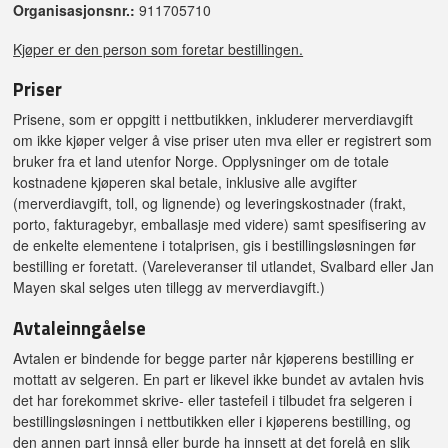
Organisasjonsnr.:
911705710
Kjøper er den person som foretar bestillingen.
Priser
Prisene, som er oppgitt i nettbutikken, inkluderer merverdiavgift
om ikke kjøper velger å vise priser uten mva eller er registrert som
bruker fra et land utenfor Norge. Opplysninger om de totale
kostnadene kjøperen skal betale, inklusive alle avgifter
(merverdiavgift, toll, og lignende) og leveringskostnader (frakt,
porto, fakturagebyr, emballasje med videre) samt spesifisering av
de enkelte elementene i totalprisen, gis i bestillingsløsningen før
bestilling er foretatt. (Vareleveranser til utlandet, Svalbard eller Jan
Mayen skal selges uten tillegg av merverdiavgift.)
Avtaleinngåelse
Avtalen er bindende for begge parter når kjøperens bestilling er
mottatt av selgeren. En part er likevel ikke bundet av avtalen hvis
det har forekommet skrive- eller tastefeil i tilbudet fra selgeren i
bestillingsløsningen i nettbutikken eller i kjøperens bestilling, og
den annen part innså eller burde ha innsett at det forelå en slik