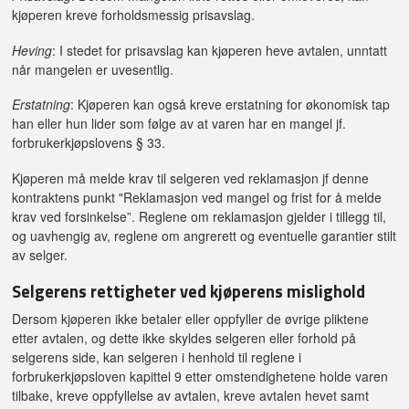
kjøperen kreve forholdsmessig prisavslag.
Heving
: I stedet for prisavslag kan kjøperen heve avtalen, unntatt
når mangelen er uvesentlig.
Erstatning
: Kjøperen kan også kreve erstatning for økonomisk tap
han eller hun lider som følge av at varen har en mangel jf.
forbrukerkjøpslovens § 33.
Kjøperen må melde krav til selgeren ved reklamasjon jf denne
kontraktens punkt "Reklamasjon ved mangel og frist for å melde
krav ved forsinkelse”. Reglene om reklamasjon gjelder i tillegg til,
og uavhengig av, reglene om angrerett og eventuelle garantier stilt
av selger.
Selgerens rettigheter ved kjøperens mislighold
Dersom kjøperen ikke betaler eller oppfyller de øvrige pliktene
etter avtalen, og dette ikke skyldes selgeren eller forhold på
selgerens side, kan selgeren i henhold til reglene i
forbrukerkjøpsloven kapittel 9 etter omstendighetene holde varen
tilbake, kreve oppfyllelse av avtalen, kreve avtalen hevet samt