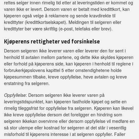
rettes selger innen rimelig tid etter at leveringstiden er kommet og
varen ikke er levert. Dersom varen er betalt med kredittkort, kan
kjøperen også velge å reklamere og sende kravdirekte til
kredittyter (kredittkortselskapet). Meldingen til selgeren eller
kredittyter bør være skriftlig (e-post, telefaks eller brev).
Kjøperens rettigheter ved forsinkelse
Dersom selgeren ikke leverer varen eller leverer den for sent i
henhold til avtalen mellom partene, og dette ikke skyldes kjøperen
eller forhold på kjøperens side, kan kjøperen i henhold til reglene i
forbrukerkjøpslovens kapittel 5 etter omstendighetene holde
kjøpesummen tilbake, kreve oppfyllelse, heve avtalen og kreve
erstatning fra selgeren.
Oppfyllelse
: Dersom selgeren ikke leverer varen på
leveringstidspunktet, kan kjøperen fastholde kjøpet og sette en
rimelig tileggsfrist for oppfyllelse fra selgeren. Kjøperen kan likevel
ikke kreve oppfyllelse dersom det foreligger en hindring som
selgeren ikkekan overvinne eller dersom oppfyllelse vil medføre en
så stor ulempe eller kostnad for selgeren at det står i vesentlig
misforhold til kjøperens interesse i at selgeren oppfyller. Faller