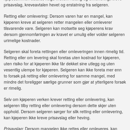
prisavslag, kreveavtalen hevet og erstatning fra selgeren.
Retting eller omlevering: Dersom varen har en mangel, kan
kjøperen kreve at selgeren retter mangelen eller omleverer
tilsvarende vare. Selgeren kan motsette seg kjøperens krav
dersom gjennomføringen av kravet er umulig eller volder selgeren
urimelige kostnader.
Selgeren skal foreta rettingen eller omleveringen innen rimelig tid.
Retting eller om levering skal foretas uten kostnad for kjøperen,
uten risiko for at kjøperen ikke får dekket sine utlegg og uten
vesentlig ulempe for kjøperen. Selgeren kan ikke foreta mer enn
to forsøk på retting eller omlevering for samme mangel, med
mindre det foreligger særlige grunner som gjør at ytterligere forsøk
er rimelig.
Selv om kjøperen verken krever retting eller omlevering, kan
selgeren tilby retting eller omlevering dersom dette skjer uten
opphold. Dersom selgeren sørger for slik retting eller omlevering,
kan kjøperen ikke kreve prisavslag eller heving.
Prisavslag
: Dersom mangelen ikke rettes eller omleveres, kan