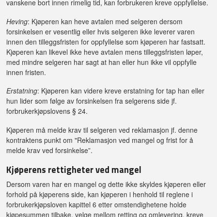
vanskene bort innen rimelig tid, kan forbrukeren kreve oppfyllelse.
Heving
: Kjøperen kan heve avtalen med selgeren dersom
forsinkelsen er vesentlig eller hvis selgeren ikke leverer varen
innen den tilleggsfristen for oppfyllelse som kjøperen har fastsatt.
Kjøperen kan likevel ikke heve avtalen mens tilleggsfristen løper,
med mindre selgeren har sagt at han eller hun ikke vil oppfylle
innen fristen.
Erstatning
: Kjøperen kan videre kreve erstatning for tap han eller
hun lider som følge av forsinkelsen fra selgerens side jf.
forbrukerkjøpslovens § 24.
Kjøperen må melde krav til selgeren ved reklamasjon jf. denne
kontraktens punkt om "Reklamasjon ved mangel og frist for å
melde krav ved forsinkelse”.
Kjøperens rettigheter ved mangel
Dersom varen har en mangel og dette ikke skyldes kjøperen eller
forhold på kjøperens side, kan kjøperen i henhold til reglene i
forbrukerkjøpsloven kapittel 6 etter omstendighetene holde
kjøpesummen tilbake, velge mellom retting og omlevering, kreve