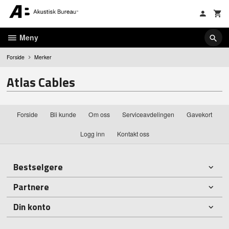
Gå
til
innholdet
Meny
Forside
Merker
Atlas Cables
Forside
Bli kunde
Om oss
Serviceavdelingen
Gavekort
Logg inn
Kontakt oss
Bestselgere
Partnere
Din konto