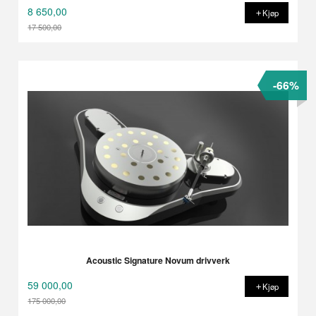
8 650,00
Kjøp
17 500,00
Rabatt
-66%
Acoustic Signature Novum drivverk
59 000,00
Kjøp
175 000,00
Rabatt