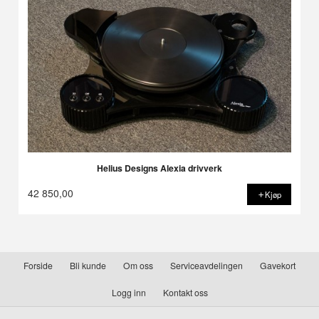
Helius Designs Alexia drivverk
42 850,00
Kjøp
Forside
Bli kunde
Om oss
Serviceavdelingen
Gavekort
Logg inn
Kontakt oss