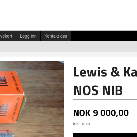
vekort
Logg inn
Kontakt oss
Lewis & K
NOS NIB
NOK
9 000,00
inkl. mva.