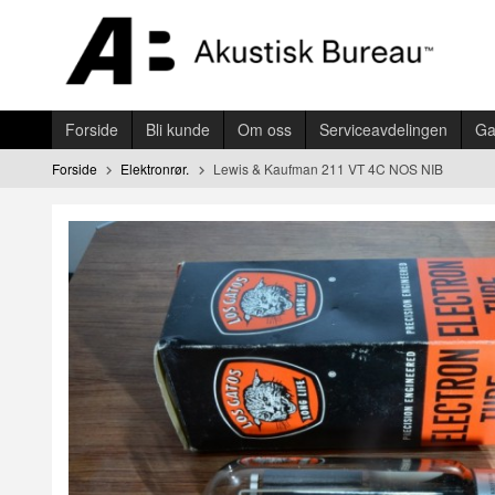
Gå
til
innholdet
Forside
Bli kunde
Om oss
Serviceavdelingen
Ga
Forside
Elektronrør.
Lewis & Kaufman 211 VT 4C NOS NIB