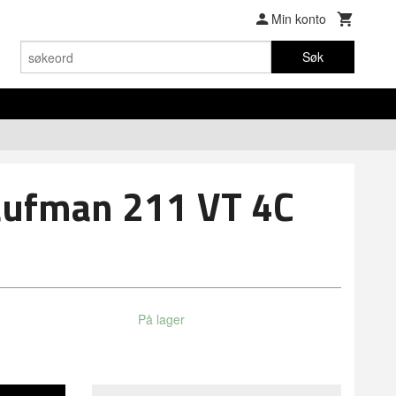
Min konto
Søk
aufman 211 VT 4C
På lager