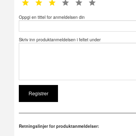
1 star
2 star
3 star
4 star
5 star
6 star
Oppgi en tittel for anmeldelsen din
Skriv inn produktanmeldelsen i feltet under
Retningslinjer for produktanmeldelser: