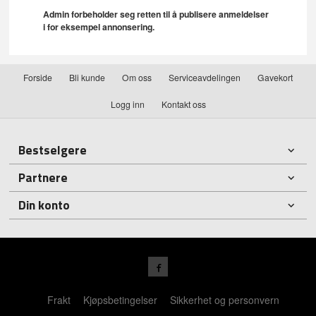
Admin forbeholder seg retten til å publisere anmeldelser
i for eksempel annonsering.
Forside
Bli kunde
Om oss
Serviceavdelingen
Gavekort
Logg inn
Kontakt oss
Bestselgere
Partnere
Din konto
Frakt
Kjøpsbetingelser
Sikkerhet og personvern