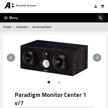
Gå
til
innholdet
Meny
Forside
Høyttalere
Senterhøyttalere
Prev
Ne
Paradigm Monitor Center 1
v/7