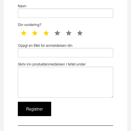
Navn
Din vurdering?
1 star
2 star
3 star
4 star
5 star
6 star
Oppgi en tittel for anmeldelsen din
Skriv inn produktanmeldelsen i feltet under