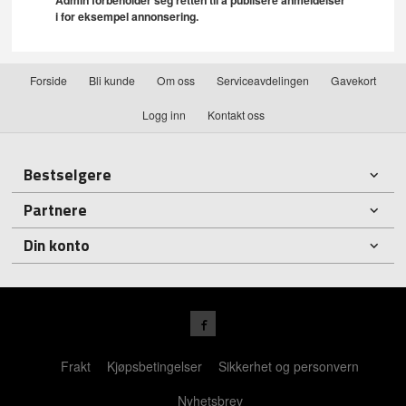
i for eksempel annonsering.
Forside
Bli kunde
Om oss
Serviceavdelingen
Gavekort
Logg inn
Kontakt oss
Bestselgere
Partnere
Din konto
Frakt
Kjøpsbetingelser
Sikkerhet og personvern
Nyhetsbrev