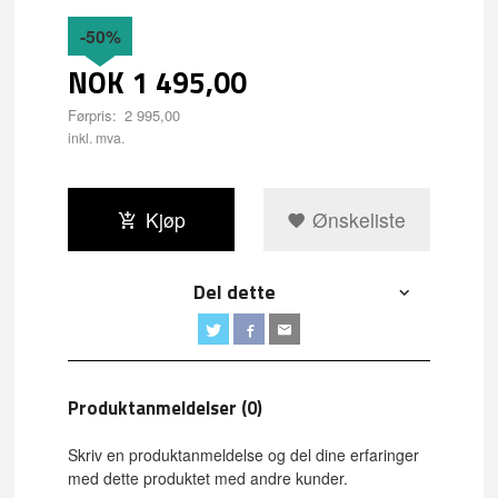
-50%
NOK
1 495,00
Førpris:
2 995,00
Rabatt
inkl. mva.
Kjøp
Ønskeliste
Del dette
Produktanmeldelser (0)
Skriv en produktanmeldelse og del dine erfaringer
med dette produktet med andre kunder.