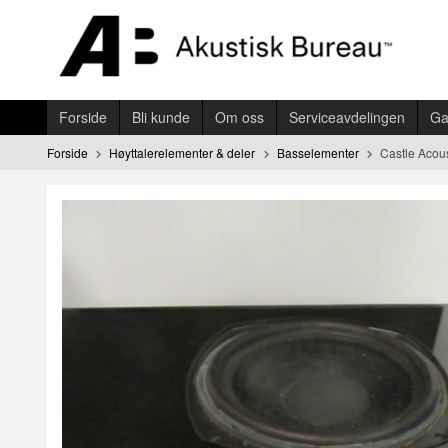
Gå
til
innholdet
Forside
Bli kunde
Om oss
Serviceavdelingen
Ga
Forside
Høyttalerelementer & deler
Basselementer
Castle Acous