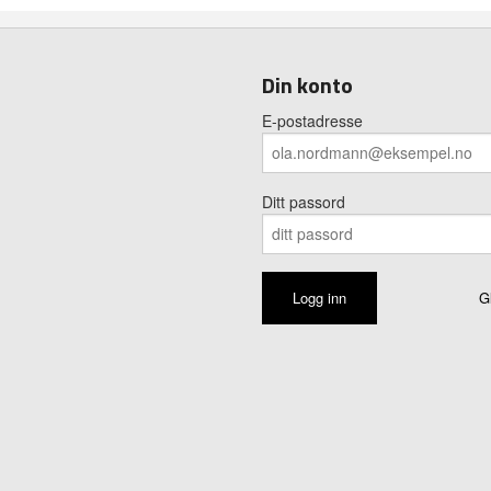
Din konto
E-postadresse
Ditt passord
G