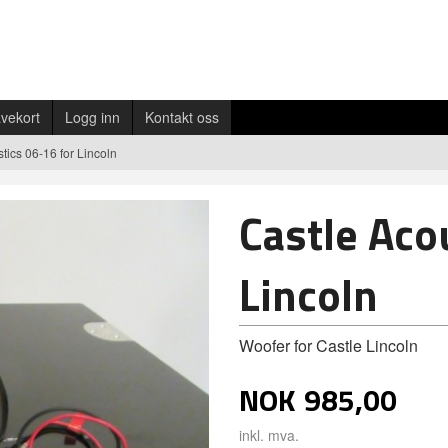
vekort
Logg inn
Kontakt oss
tics 06-16 for Lincoln
Castle Aco
Lincoln
Woofer for Castle Lincoln
NOK
985,00
inkl. mva.