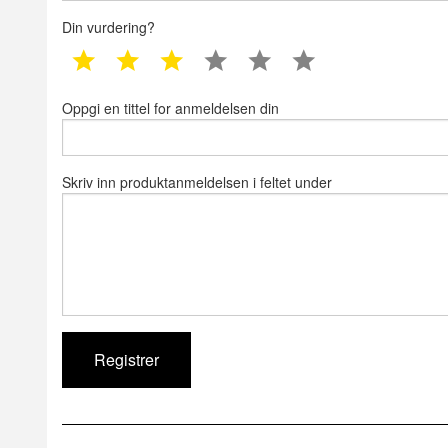
Din vurdering?
1 star
2 star
3 star
4 star
5 star
6 star
Oppgi en tittel for anmeldelsen din
Skriv inn produktanmeldelsen i feltet under