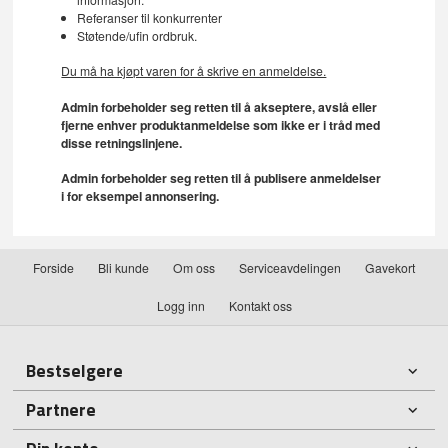
Referanser til konkurrenter
Støtende/ufin ordbruk.
Du må ha kjøpt varen for å skrive en anmeldelse.
Admin forbeholder seg retten til å akseptere, avslå eller
fjerne enhver produktanmeldelse som ikke er i tråd med
disse retningslinjene.
Admin forbeholder seg retten til å publisere anmeldelser
i for eksempel annonsering.
Forside
Bli kunde
Om oss
Serviceavdelingen
Gavekort
Logg inn
Kontakt oss
Bestselgere
Partnere