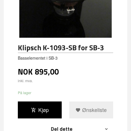
Klipsch K-1093-SB for SB-3
Basselementet i SB-3
NOK
895,00
inkl. mva.
På lager
Kjøp
Ønskeliste
Del dette