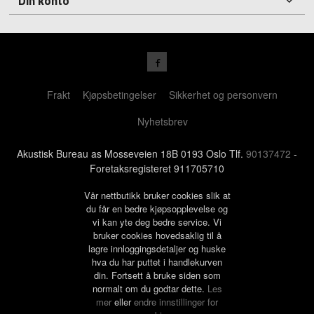
Din konto
Frakt
Kjøpsbetingelser
Sikkerhet og personvern
Nyhetsbrev
Akustisk Bureau as Mosseveien 18B 0193 Oslo Tlf.
90137472
-
Foretaksregisteret 911705710
Vår nettbutikk bruker cookies slik at
du får en bedre kjøpsopplevelse og
vi kan yte deg bedre service. Vi
bruker cookies hovedsaklig til å
lagre innloggingsdetaljer og huske
hva du har puttet i handlekurven
din. Fortsett å bruke siden som
normalt om du godtar dette.
Les
mer
eller
endre innstillinger for