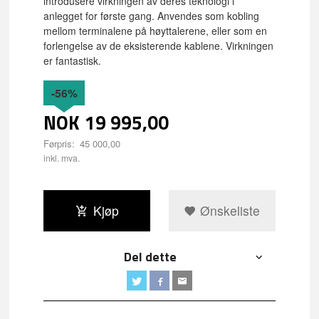
introdusere virkningen av deres teknologi i
anlegget for første gang. Anvendes som kobling
mellom terminalene på høyttalerene, eller som en
forlengelse av de eksisterende kablene. Virkningen
er fantastisk.
-56%
NOK
19 995,00
Førpris:
45 000,00
Rabatt
inkl. mva.
Kjøp
Ønskeliste
Del dette