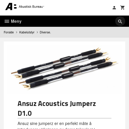
Gå
til
innholdet
Meny
Forside
Kabelutstyr
Diverse.
Ansuz Acoustics Jumperz
D1.0
Ansuz sine jumperz er en perfekt måte å