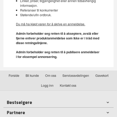
Linker, priser, tilgjengelighet eller annen tidsavhengig
informasjon.
Referanser til konkurrenter
Støtende/ufin ordbruk.
Du må ha kjøpt varen for å skrive en anmeldelse.
Admin forbeholder seg retten til å akseptere, avslå eller
fjerne enhver produktanmeldelse som ikke er i tråd med
disse retningslinjene.
Admin forbeholder seg retten til å publisere anmeldelser
i for eksempel annonsering.
Forside
Bli kunde
Om oss
Serviceavdelingen
Gavekort
Logg inn
Kontakt oss
Bestselgere
Partnere