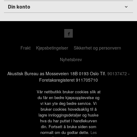
Din konto
Frakt
Kjøpsbetingelser
Sikkerhet og personvern
Nyhetsbrev
Akustisk Bureau as Mosseveien 18B 0193 Oslo Tlf.
90137472
-
Foretaksregisteret 911705710
Vår nettbutikk bruker cookies slik at
du får en bedre kjøpsopplevelse og
vi kan yte deg bedre service. Vi
bruker cookies hovedsaklig til å
lagre innloggingsdetaljer og huske
hva du har puttet i handlekurven
din. Fortsett å bruke siden som
normalt om du godtar dette.
Les